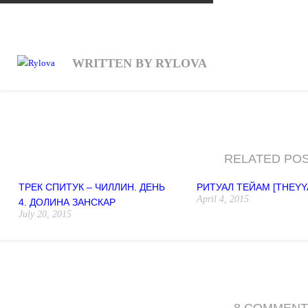
k
r
e
n
a
WRITTEN BY RYLOVA
l
RELATED PO
ТРЕК СПИТУК – ЧИЛЛИН. ДЕНЬ
РИТУАЛ ТЕЙАМ [THEYY
April 4, 2015
4. ДОЛИНА ЗАНСКАР
July 20, 2015
8 COMMENT