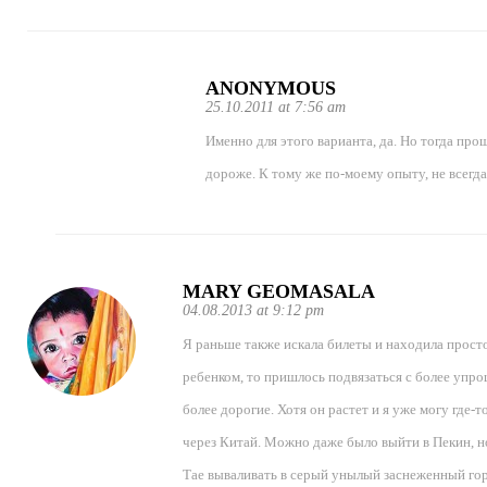
ANONYMOUS
25.10.2011 at 7:56 am
Именно для этого варианта, да. Но тогда прощ
дороже. К тому же по-моему опыту, не всегда
MARY GEOMASALA
04.08.2013 at 9:12 pm
Я раньше также искала билеты и находила прост
ребенком, то пришлось подвязаться с более упр
более дорогие. Хотя он растет и я уже могу где-т
через Китай. Можно даже было выйти в Пекин, но
Тае вываливать в серый унылый заснеженный гор