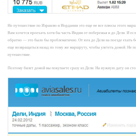
Но путешествие по Израилю и Иордании это еще не все плюсы этого маршр
Вам хочется проехать хотя бы часть Индии от побережья и до Дели. И ес
обратно — это было бы проблематично. От юга до Дели на поезде ехать бе
еще возвращаться назад по тому же маршруту, чтобы улететь домой. Не по
путешествие.
Поэтому билет домой вы покупаете сразу из Дели. На нужную дату он сто