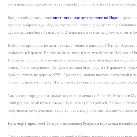
этом цена всех перелетов будет равна (ну или почти равна) перелету в одн
Когда я собиралась в свое
шестимесячное путешествие по Индии
, времен
здорово добраться до Индии, посетив по пути еще одну страну. Основные
страна должна быть безвизовой; 2) перелеты в сумме не должны стоить б
Выбирать пришлось не долго так как именно в январе 2010 года, Израиль 
побывать в Израиле. Проблема была лишь в том, что билет из Израиля в И
Индию из России. Но именно это стало поводом, чтобы подумать о другой
поиска были следующие: 1) страна должна быть рядом с Израилем и туда 
должен стоить не дороже $250; 3) в страну можно въехать с отметкой в 
сильно сузил круг поиска. И к лучшему, так как круг сузился до давно во
Так как пост про деньги, подытожу тоже в деньгах. Билет Из Москвы в М
3000 рублей. Мой путь Самара ? Тель-Авив (5000 рублей) ? Амман ? Мумба
получилось даже дешевле, а про то, что я получила значительно больше, 
Но к черту прошлое! Теперь о недалеком будущем (практика и слайды)
Сейчас начинается сезон путешествий в Индию, поэтому я провела чуть-ч