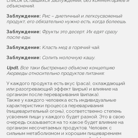
список оставшихся заблуждений, без комментариев и
объяснений.
Заблуждение:
Рис – диетичный и легкоусвояемый
продукт, его обязательно нужно есть, когда болеешь.
Заблуждение:
Фрукты это десерт. Их едят сразу
после еды.
Заблуждение:
Класть мед в горячий чай.
Заблуждение:
Солить молочную кашу.
Updt.
Все таки быстренько объясню концепцию
Аюрведы относительно продуктов питания:
У каждого продукта есть вкус (раса), охлаждающий
или разогревающий эффект (вирья) и влияние на
организм после переваривания (випака).
Также у каждого человека есть индивидуальные
характеристики процесса переваривания
(пищеварительный огонь), соответственно степень
усвоения пищи у каждого будет разной. Это в свою
очередь сказывается на то какое будет влияние на
организм несочетаемых продуктов. Человек с
сильным метаболизмом и хорошим пищеварением