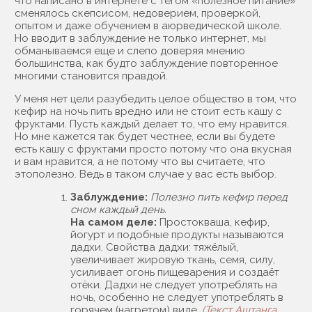
что написано в интернете с тегом «полезное питание»
сменялось скепсисом, недоверием, проверкой,
опытом и даже обучением в аюрведической школе.
Но вводит в заблуждение не только интернет, мы
обманываемся еще и слепо доверяя мнению
большинства, как будто заблуждение повторенное
многими становится правдой.
У меня нет цели разубедить целое общество в том, что
кефир на ночь пить вредно или не стоит есть кашу с
фруктами. Пусть каждый делает то, что ему нравится.
Но мне кажется так будет честнее, если вы будете
есть кашу с фруктами просто потому что она вкусная
и вам нравится, а не потому что вы считаете, что
этополезно. Ведь в таком случае у вас есть выбор.
Заблуждение:
Полезно пить кефир перед
сном каждый день.
На самом деле:
Простокваша, кефир,
йогурт и подобные продукты называются
дадхи. Свойства дадхи: тяжёлый,
увеличивает жировую ткань, семя, силу,
усиливает огонь пищеварения и создаёт
отёки. Дадхи не следует употреблять на
ночь, особенно не следует употреблять в
горячем (нагретом) виде.
(Текст Аштанга