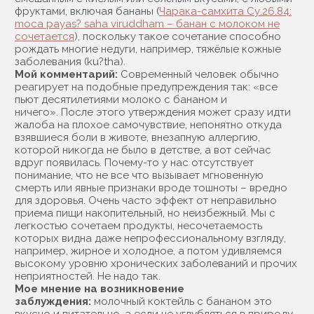
фруктами, включая бананы (
Чарака-самхита Су.26.84:
moca payas? saha viruddham – банан с молоком не
сочетается
), поскольку такое сочетание способно
рождать многие недуги, например, тяжёлые кожные
заболевания (ku?tha).
Мой комментарий:
Современный человек обычно
реагирует на подобные предупреждения так: «все
пьют десятилетиями молоко с бананом и
ничего». После этого утверждения может сразу идти
жалоба на плохое самочувствие, непонятно откуда
взявшиеся боли в животе, внезапную аллергию,
которой никогда не было в детстве, а вот сейчас
вдруг появилась. Почему-то у нас отсутствует
понимание, что не все что вызывает мгновенную
смерть или явные признаки вроде тошноты – вредно
для здоровья. Очень часто эффект от неправильно
приема пищи накопительный, но неизбежный. Мы с
легкостью сочетаем продукты, несочетаемость
которых видна даже непрофессиональному взгляду,
например, жирное и холодное, а потом удивляемся
высокому уровню хронических заболеваний и прочих
неприятностей. Не надо так.
Мое мнение на возникновение
заблуждения:
молочный коктейль с бананом это