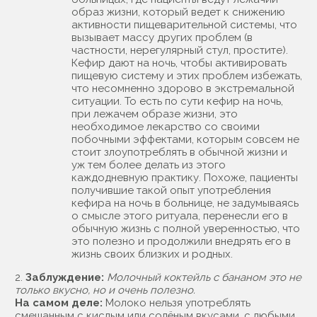
образ жизни, который ведет к снижению
активности пищеварительной системы, что
вызывает массу других проблем (в
частности, нерегулярный стул, простите).
Кефир дают на ночь, чтобы активировать
пищевую систему и этих проблем избежать,
что несомненно здорово в экстремальной
ситуации. То есть по сути кефир на ночь,
при лежачем образе жизни, это
необходимое лекарство со своими
побочными эффектами, которым совсем не
стоит злоупотреблять в обычной жизни и
уж тем более делать из этого
каждодневную практику. Похоже, пациенты
получившие такой опыт употребления
кефира на ночь в больнице, не задумываясь
о смысле этого ритуала, перенесли его в
обычную жизнь с полной уверенностью, что
это полезно и продолжили внедрять его в
жизнь своих близких и родных.
2.
Заблуждение:
Молочный коктейль с бананом это не
только вкусно, но и очень полезно.
На самом деле:
Молоко нельзя употреблять
смешанным с кислым или солёным вкусами, с любыми