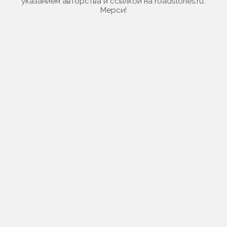
указанием авторства и ссылкой на roadstories.ru.
Мерси!