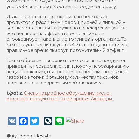
возможно не почувствует негативный эффект от
употребления несовместимых продуктов сразу.
Итак, если съесть одновременно несколько
продуктов с различными расой, вирьей и випакой –
возникнет сильная нагрузка на пищеварение (агни).
Это повлияет на эффективность энзимов и
спровоцирует накопление токсинов в организме. Те
же продукты, если их употребить по отдельности и в
правильное время вызовут положительный эффект.
Таким образом, неправильное сочетание продуктов
приводит к несварению или плохому перевариванию
пищи, брожению, гнилостным процессам, скоплению
газов и в итоге к большому количеству токсинов
в организме и к серьезным заболеваниям.
Updt 2.
Очень подробное обсуждение кисло-
молочных продуктов с точки зрения Аюрведы.
VK
Facebook
Twitter
LiveJournal
Evernote
Ayurveda
,
lifestyle