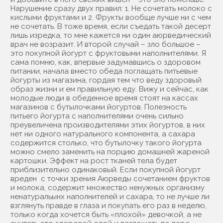
Нарушение сразу двух правил: 1. Не сочетать молоко с
кислыми фруктами и 2. Фрукты вообще лучше ни с чем
не сочетать. В тоже время, если съедать такой десерт
лишь изредка, то мне кажется ни один аюрведический
врач не возразит. И второй случай – зло большое –
это покупной йогурт с фруктовыми наполнителями. Я
сама помню, как, впервые задумавшись о здоровом
питании, начала вместо обеда поглащать питьевые
йогурты из магазина, гордая тем что веду здоровый
образ жизни и ем правильную еду. Вижу и сейчас, как
молодые люди в обеденное время стоят на кассах
магазинов с бутылочками йогуртов. Полезность
питьего йогурта с наполнителями очень сильно
преувеличена производителями этих йогуртов, в них
нет ни одного натурального компонента, а сахара
содержится столько, что бутылочку такого йогурта
можно смело заменить на порцию домашней жареной
картошки. Эффект на рост тканей тела будет
приблизительно одинаковый. Если покупной йогурт
вреден с точки зрения Аюрведы сочетанием фруктов
и молока, содержит множество ненужных организму
ненатуральынх наполнителей и сахара, то не лучше ли
взглянуть правде в глаза и покупать его раз в неделю,
только когда хочется быть «плохой» девочкой, а не