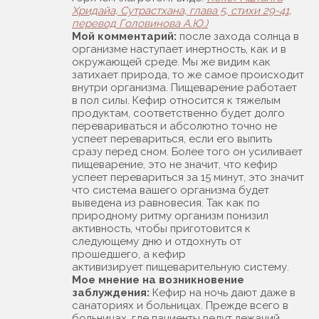
Хридайа, Сутрастхана, глава 5, стихи 29-41,
перевод Головинова А.Ю.)
Мой комментарий:
после захода солнца в
организме наступает инертность, как и в
окружающей среде. Мы же видим как
затихает природа, то же самое происходит
внутри организма. Пищеварение работает
в пол силы. Кефир относится к тяжелым
продуктам, соответственно будет долго
перевариваться и абсолютно точно не
успеет перевариться, если его выпить
сразу перед сном. Более того он усиливает
пищеварение, это не значит, что кефир
успеет перевариться за 15 минут, это значит
что система вашего организма будет
выведена из равновесия. Так как по
природному ритму организм понизил
активность, чтобы приготовится к
следующему дню и отдохнуть от
прошедшего, а кефир
активизирует пищеварительную систему.
Мое мнение на возникновение
заблуждения:
Кефир на ночь дают даже в
санаториях и больницах. Прежде всего в
больницах, где пациенты ведут лежачий