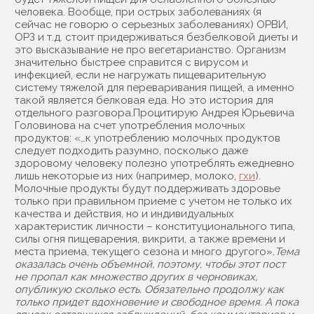
человека. Вообще, при острых заболеваниях (я
сейчас не говорю о серьезных заболеваниях) ОРВИ,
ОРЗ и т.д. стоит придерживаться безбелковой диеты и
это высказывание не про вегетарианство. Организм
значительно быстрее справится с вирусом и
инфекцией, если не нагружать пищеварительную
систему тяжелой для переваривания пищей, а именно
такой является белковая еда. Но это история для
отдельного разговора.Процитирую Андрея Юрьевича
Головинова на счет употребления молочных
продуктов: «…к употреблению молочных продуктов
следует подходить разумно, посколько даже
здоровому человеку полезно употреблять ежедневно
лишь некоторые из них (например, молоко,
гхи
).
Молочные продукты будут поддерживать здоровье
только при правильном приеме с учетом не только их
качества и действия, но и индивидуальных
характеристик личности – конституционального типа,
силы огня пищеварения, викрити, а также времени и
места приема, текущего сезона и много другого».
Тема
оказалась очень объемной, поэтому, чтобы этот пост
не пропал как множество других в черновиках,
опубликую сколько есть. Обязательно продолжу как
только придет вдохновение и свободное время. А пока