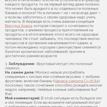
вкусно и питательно, а если не углубляться в природу
каждого продукта, то на первый взгляд даже полезно.
Что может быть вредного в по отдельности полезных
банане и молоке? Но в питании + на + не всегда дает +,
и если вы заботитесь о своем здоровье надо учить
матчасть. В Аюрведе есть очень важная концепция
Вирудха Ахара
, которая говорит о сочетаемости
продуктов, о влиянии процесса приготовления на
продукты и в итоге влияние этого всего на здоровье
человека. Не стоит забывать, что последствия многих
процессов в организме накапливаются годами, а
потом неожиданно хорошее самочувствие сменяется
букетом хронических заболеваний, причем в
достаточно раннем возрасте.
3.
Заблуждение:
Фруктовый йогурт это полезный
перекус
.
На самом деле:
Молоко нельзя употреблять
смешанным с кислым или солёным вкусами, с любыми
фруктами, включая бананы (
Чарака-самхита Су.26.84
),
поскольку такое сочетание способно рождать многие
недуги, например, тяжёлые кожные заболевания (ku?
tha).
Мой комментарий:
В этой ситуации есть большое зло
и зло поменьше. Если вы возьмете натуральный йогурт
и добавите в него свежих вишен – это зло поменьше.