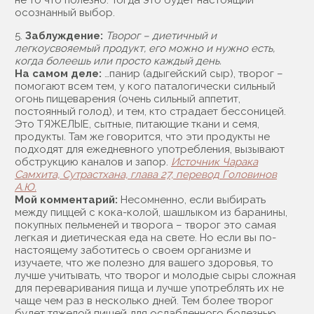
не то что полезно. Тогда это будет настоящий
осознанный выбор.
5.
Заблуждение:
Творог – диетичный и
легкоусвояемый продукт, его можно и нужно есть,
когда болеешь или просто каждый день.
На самом деле:
…панир (адыгейский сыр), творог –
помогают всем тем, у кого паталогически сильный
огонь пищеварения (очень сильный аппетит,
постоянный голод), и тем, кто страдает бессоницей.
Это ТЯЖЕЛЫЕ, сытные, питающие ткани и семя,
продукты. Там же говорится, что эти продукты не
подходят для ежедневного употребления, вызывают
обструкцию каналов и запор.
Источник Чарака
Самхита, Сутрастхана, глава 27, перевод Головинов
А.Ю.
Мой комментарий:
Несомненно, если выбирать
между пиццей с кока-колой, шашлыком из баранины,
покупных пельменей и творога – творог это самая
легкая и диетическая еда на свете. Но если вы по-
настоящему заботитесь о своем организме и
изучаете, что же полезно для вашего здоровья, то
лучше учитывать, что творог и молодые сыры сложная
для переваривания пища и лучше употреблять их не
чаще чем раз в несколько дней. Тем более творог
будет тяжелой пищей для ослабленного болезнью