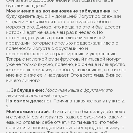
считать это здоровой едой и поглощать по паре
бутылочек в день?
Мое мнение на возникновение заблуждения:
не
буду кривить душой – домашний йогурт со свежими
ягодами мне кажется в сто раз вкуснее любого
мороженого. Думаю, что когда-то это и был десерт,
который едят не чаще, чем раз в неделю. Но
потом подтянулись производители молочной
продукции, которые не только поддержали идею о
полезности йогурта с фруктами, но и
поспособствовали ее расширению и укоренению.
Теперь с их легкой руки фруктовый питьевой йогурт
уже не только вкусно, полезно, но он еще и лекарство,
которое «нормализует работу кишечника», но в итоге
именно он же ее и нарушает. Это всего лишь бизнес,
ничего личного.
4.
Заблуждение:
Молочная каша с фруктами это
вкусный и полезный завтрак.
На самом деле:
нет. Причина такая же как в пункте 2,
3.
Мой комментарий:
Я считаю, что быть занудой плохо
и скучно. И если нравится каша со свежими ягодами –
ешь, но отдавай себе отчет, что ты ешь то что тебе
нравится и впоследствии принесет вред организму, а